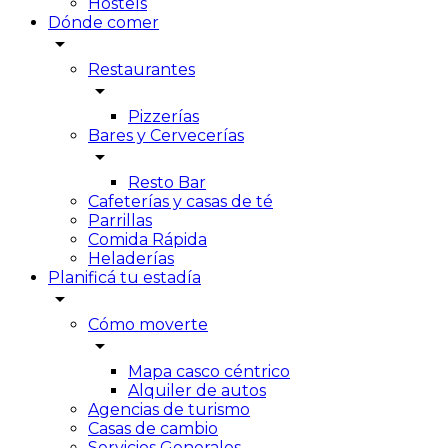
Hostels
Dónde comer
arrow_drop_down
Restaurantes
arrow_drop_down
Pizzerías
Bares y Cervecerías
arrow_drop_down
Resto Bar
Cafeterías y casas de té
Parrillas
Comida Rápida
Heladerías
Planificá tu estadía
arrow_drop_down
Cómo moverte
arrow_drop_down
Mapa casco céntrico
Alquiler de autos
Agencias de turismo
Casas de cambio
Servicios Generales