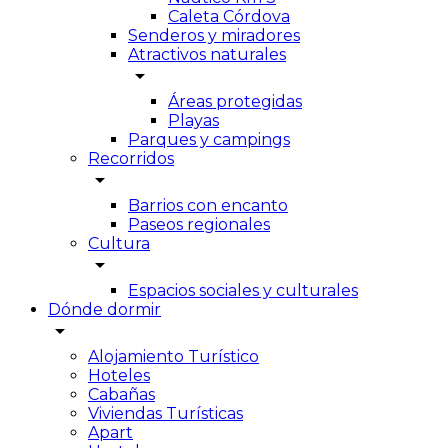
Caleta Córdova
Senderos y miradores
Atractivos naturales
arrow_drop_down
Áreas protegidas
Playas
Parques y campings
Recorridos
arrow_drop_down
Barrios con encanto
Paseos regionales
Cultura
arrow_drop_down
Espacios sociales y culturales
Dónde dormir
arrow_drop_down
Alojamiento Turístico
Hoteles
Cabañas
Viviendas Turísticas
Apart