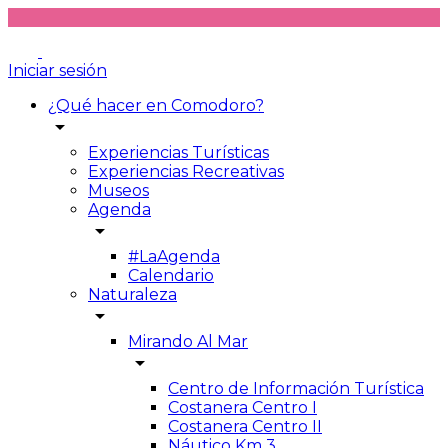
Iniciar sesión
¿Qué hacer en Comodoro?
arrow_drop_down
Experiencias Turísticas
Experiencias Recreativas
Museos
Agenda
arrow_drop_down
#LaAgenda
Calendario
Naturaleza
arrow_drop_down
Mirando Al Mar
arrow_drop_down
Centro de Información Turística
Costanera Centro I
Costanera Centro II
Náutico Km 3